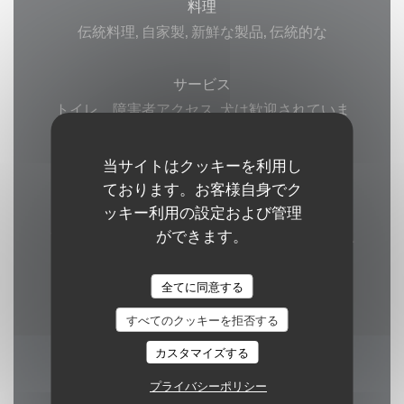
料理
伝統料理, 自家製, 新鮮な製品, 伝統的な
サービス
トイレ、障害者アクセス, 犬は歓迎されていま
す, バリアフリーアクセス, エアコン, 貸し切り,
テラス, WI-FI
当サイトはクッキーを利用し
ております。お客様自身でク
ッキー利用の設定および管理
ご利用可能なお支払い方法
ができます。
アップルペイ, タッチ決済 クレジットカード, ユ
ーロカード /マスターカード, 現金, ビザ, カルト
ブルー
全てに同意する
すべてのクッキーを拒否する
カスタマイズする
営業時間
プライバシーポリシー