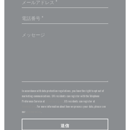
In accordance with data protection regulations, you have the right to opt out of
marketing communications. UK residents can register with the Telephone
Preference Service at
tpsonline.org.uk
. US residents can register at
donotcall.gov
. For more information about how we process your data, please see
our
privacy policy
.